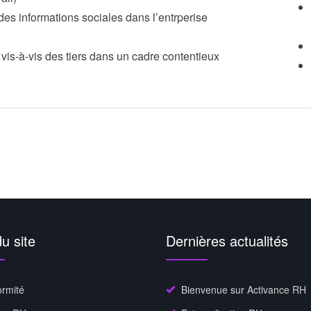
 des informations sociales dans l’entrperise
vis-à-vis des tiers dans un cadre contentieux
u site
Dernières actualités
rmité
Bienvenue sur Activance RH