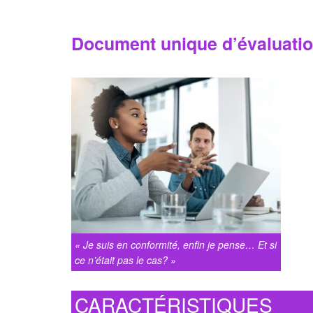
Document unique d’évaluatio
« Je suis en conformité, enfin je pense… Et si
ce n’était pas le cas? »
CARACTÉRISTIQUES