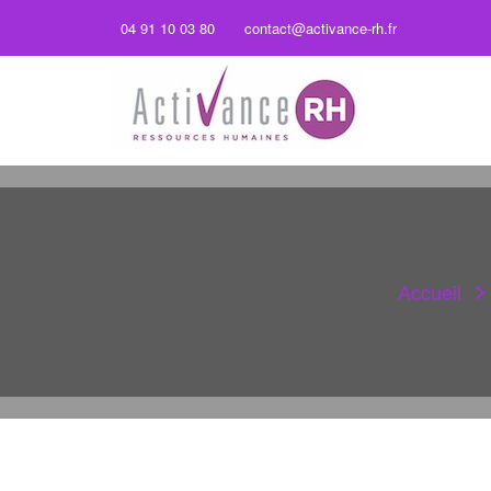
04 91 10 03 80
contact@activance-rh.fr
Accueil